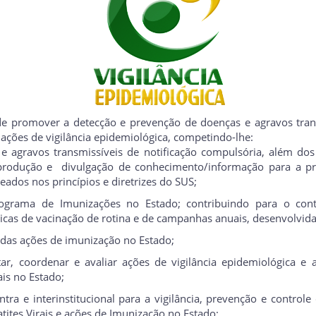
e promover a detecção e prevenção de doenças e agravos trans
ações de vigilância epidemiológica, competindo-lhe:
e agravos transmissíveis de notificação compulsória, além dos 
 produção e divulgação de conhecimento/informação para a pr
eados nos princípios e diretrizes do SUS;
rograma de Imunizações no Estado; contribuindo para o cont
sicas de vacinação de rotina e de campanhas anuais, desenvolvida
 das ações de imunização no Estado;
tar, coordenar e avaliar ações de vigilância epidemiológica e a
ais no Estado;
ntra e interinstitucional para a vigilância, prevenção e control
tites Virais e ações de Imunização no Estado;