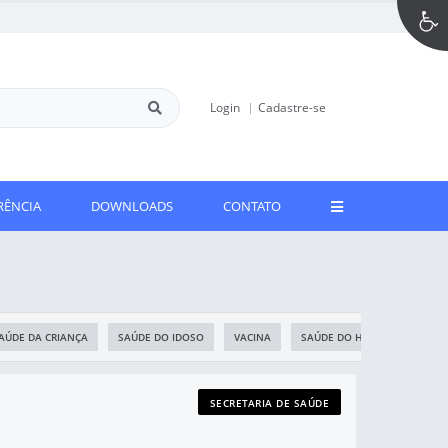
Login
Cadastre-se
RÊNCIA
DOWNLOADS
CONTATO
AÚDE DA CRIANÇA
SAÚDE DO IDOSO
VACINA
SAÚDE DO HOMEM
CAP
SECRETARIA DE SAÚDE