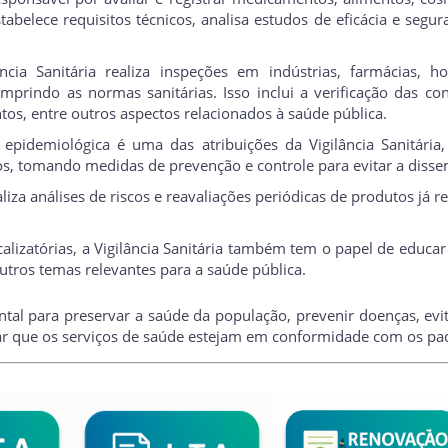
abelece requisitos técnicos, analisa estudos de eficácia e segu
ância Sanitária realiza inspeções em indústrias, farmácias, h
umprindo as normas sanitárias. Isso inclui a verificação das 
s, entre outros aspectos relacionados à saúde pública.
 epidemiológica é uma das atribuições da Vigilância Sanitária,
tos, tomando medidas de prevenção e controle para evitar a diss
iza análises de riscos e reavaliações periódicas de produtos já r
alizatórias, a Vigilância Sanitária também tem o papel de educa
tros temas relevantes para a saúde pública.
tal para preservar a saúde da população, prevenir doenças, evita
r que os serviços de saúde estejam em conformidade com os pad